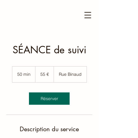
SÉANCE de suivi
55
euros
50 min
5
55 €
Rue Binaud
0
m
i
n
Réserver
Description du service