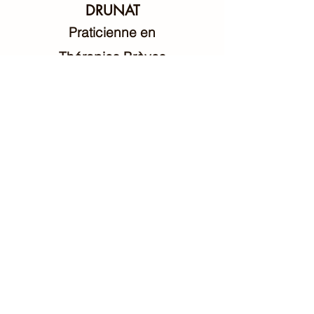
DRUNAT
Praticienne en
Thérapies Brèves
Hypnose Ericksonienne,
PNL,
Coaching,
Hypno-magnétisme
certifiée par l’école
Psynapse/membre du syndicat
SUP-H
Contact
clarisse.drunat@gmail.com
06 08 35 94 69
BLOG
©2021 par Clarisse DRUNAT