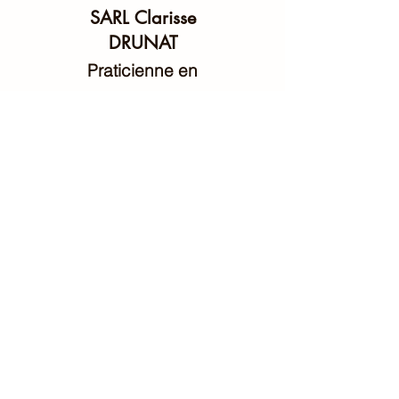
SARL Clarisse
DRUNAT
Praticienne en
Thérapies Brèves
Hypnose Ericksonienne,
PNL,
Coaching,
Hypno-magnétisme
certifiée par l’école
Psynapse/membre du syndicat
SUP-H
Contact
clarisse.drunat@gmail.com
06 08 35 94 69
BLOG